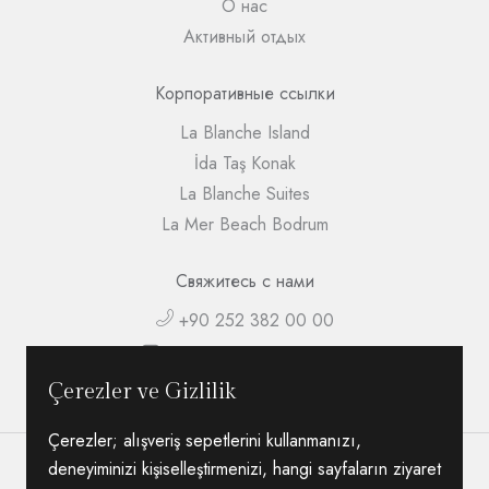
О нас
Активный отдых
Корпоративные ссылки
La Blanche Island
İda Taş Konak
La Blanche Suites
La Mer Beach Bodrum
Свяжитесь с нами
+90 252 382 00 00
info@lablanchehotel.com
Bahçelievler Cad. No:119, Turgutreis / Bodrum
Çerezler ve Gizlilik
Çerezler; alışveriş sepetlerini kullanmanızı,
deneyiminizi kişiselleştirmenizi, hangi sayfaların ziyaret